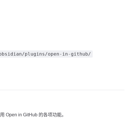
obsidian/plugins/open-in-github/
en in GitHub 的各项功能。