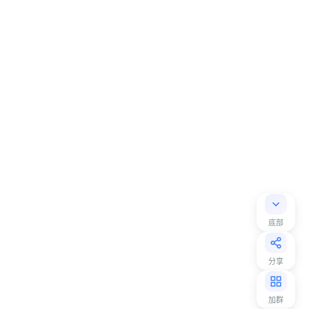
底部
分享
加群