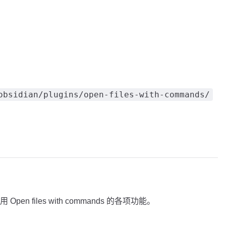
obsidian/plugins/open-files-with-commands/
 files with commands 的各项功能。