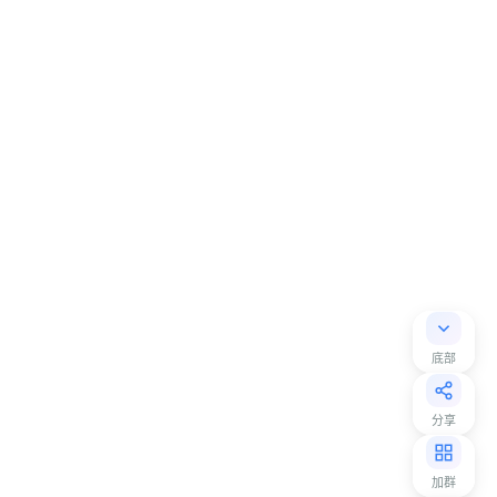
底部
分享
加群