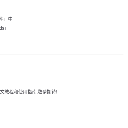
插件」中
nds」
文教程和使用指南,敬请期待!
巧