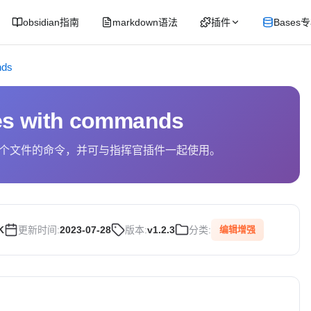
obsidian指南
markdown语法
插件
Bases
nds
les with commands
个文件的命令，并可与指挥官插件一起使用。
K
更新时间:
2023-07-28
版本:
v1.2.3
分类:
编辑增强