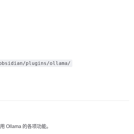
obsidian/plugins/ollama/
Ollama 的各项功能。