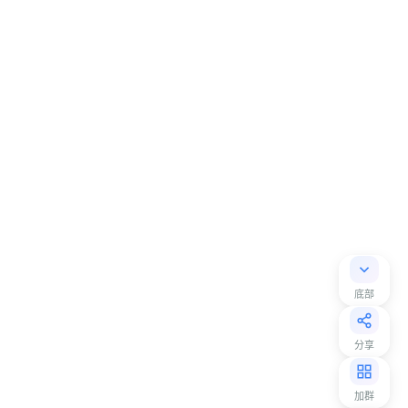
底部
分享
加群