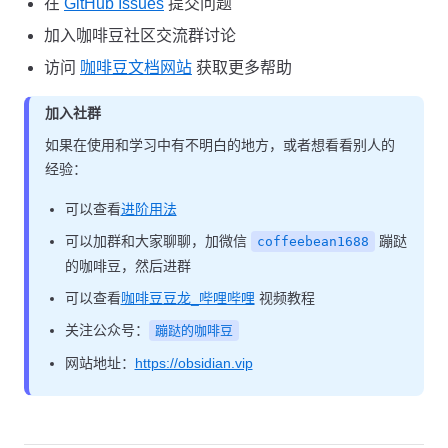
在
GitHub Issues
提交问题
加入咖啡豆社区交流群讨论
访问
咖啡豆文档网站
获取更多帮助
加入社群
如果在使用和学习中有不明白的地方，或者想看看别人的
经验：
可以查看
进阶用法
可以加群和大家聊聊，加微信
蹦跶
coffeebean1688
的咖啡豆，然后进群
可以查看
咖啡豆豆龙_哔哩哔哩
视频教程
关注公众号：
蹦跶的咖啡豆
网站地址：
https://obsidian.vip