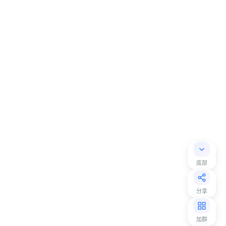
底部
分享
加群