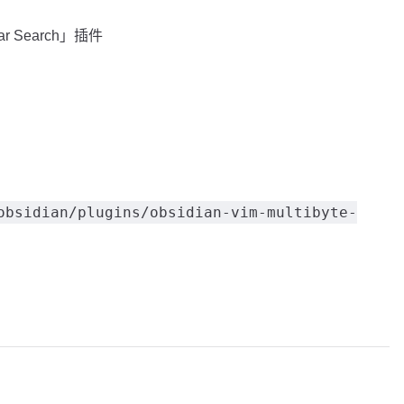
ar Search」插件
obsidian/plugins/obsidian-vim-multibyte-