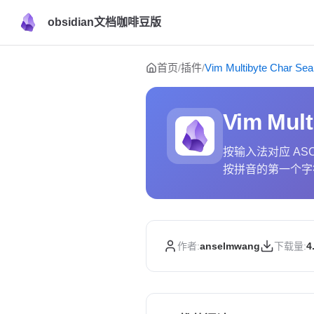
obsidian文档咖啡豆版
Skip to content
首页
插件
Vim Multibyte Char Sea
/
/
Vim Mult
按输入法对应 AS
按拼音的第一个字
作者:
anselmwang
下载量:
4