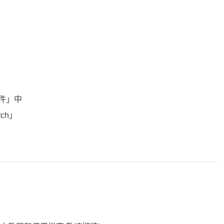
插件」中
rch」