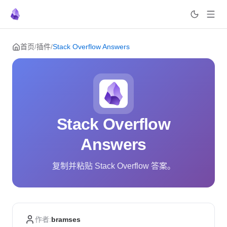
Skip to content
首页
/
插件
/
Stack Overflow Answers
Stack Overflow
Answers
复制并粘贴 Stack Overflow 答案。
作者:
bramses