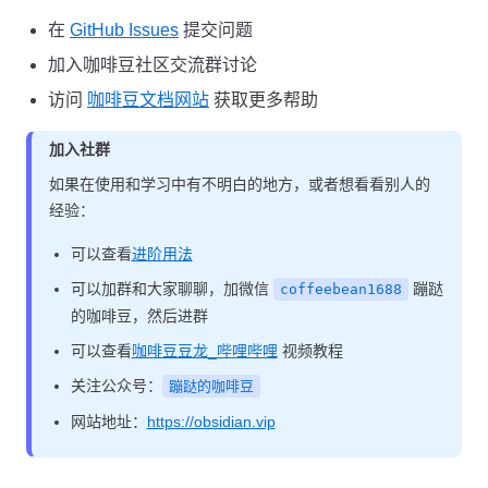
在
GitHub Issues
提交问题
加入咖啡豆社区交流群讨论
访问
咖啡豆文档网站
获取更多帮助
加入社群
如果在使用和学习中有不明白的地方，或者想看看别人的
经验：
可以查看
进阶用法
可以加群和大家聊聊，加微信
蹦跶
coffeebean1688
的咖啡豆，然后进群
可以查看
咖啡豆豆龙_哔哩哔哩
视频教程
关注公众号：
蹦跶的咖啡豆
网站地址：
https://obsidian.vip