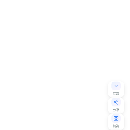
底部
分享
加群