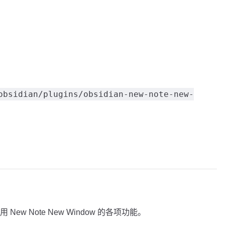
obsidian/plugins/obsidian-new-note-new-
w Note New Window 的各项功能。