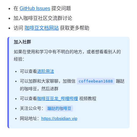
在
GitHub Issues
提交问题
加入咖啡豆社区交流群讨论
访问
咖啡豆文档网站
获取更多帮助
加入社群
如果在使用和学习中有不明白的地方，或者想看看别人的
经验：
可以查看
进阶用法
可以加群和大家聊聊，加微信
蹦跶
coffeebean1688
的咖啡豆，然后进群
可以查看
咖啡豆豆龙_哔哩哔哩
视频教程
关注公众号：
蹦跶的咖啡豆
网站地址：
https://obsidian.vip