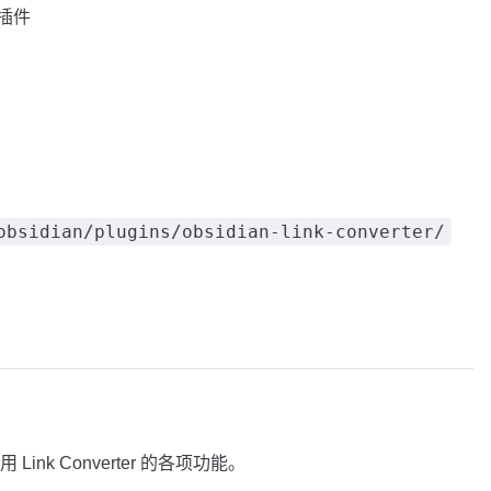
」插件
obsidian/plugins/obsidian-link-converter/
nk Converter 的各项功能。