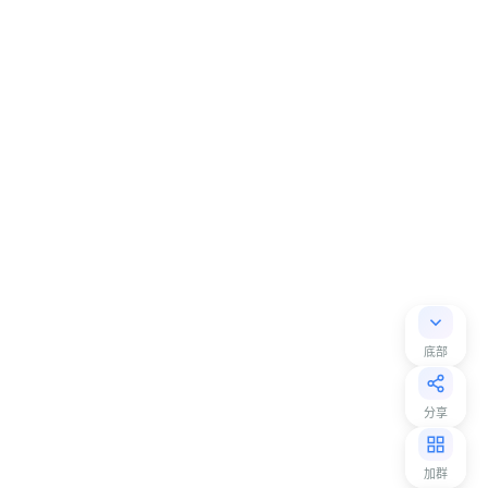
底部
分享
加群