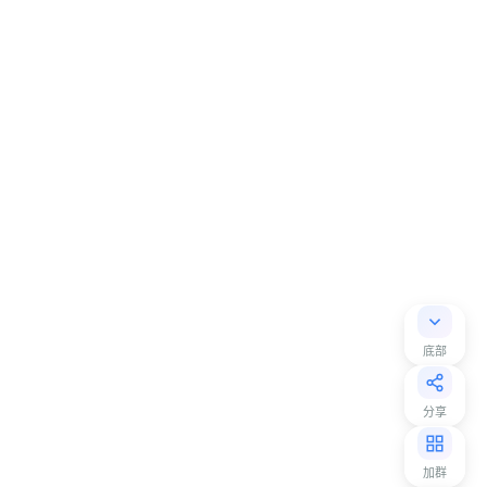
底部
分享
加群