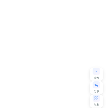
底部
分享
加群