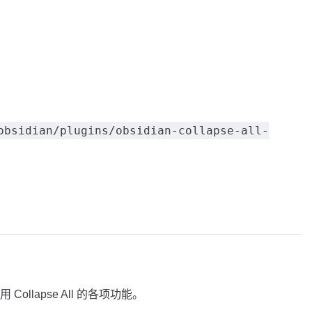
obsidian/plugins/obsidian-collapse-all-
llapse All 的各项功能。