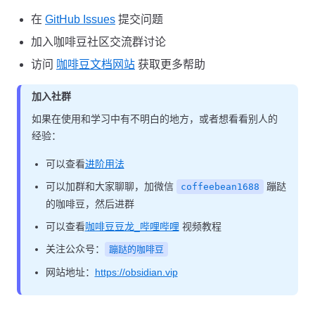
在
GitHub Issues
提交问题
加入咖啡豆社区交流群讨论
访问
咖啡豆文档网站
获取更多帮助
加入社群
如果在使用和学习中有不明白的地方，或者想看看别人的
经验：
可以查看
进阶用法
可以加群和大家聊聊，加微信
蹦跶
coffeebean1688
的咖啡豆，然后进群
可以查看
咖啡豆豆龙_哔哩哔哩
视频教程
关注公众号：
蹦跶的咖啡豆
网站地址：
https://obsidian.vip