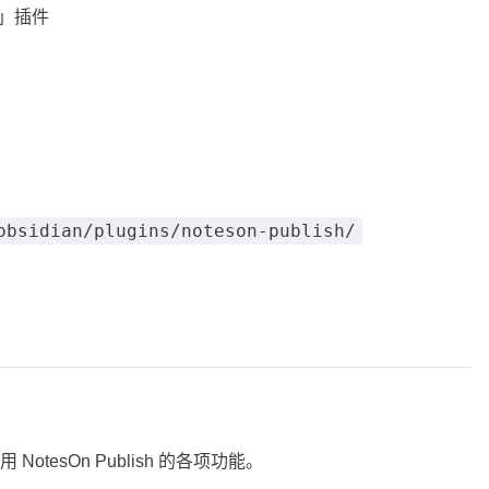
sh」插件
obsidian/plugins/noteson-publish/
tesOn Publish 的各项功能。