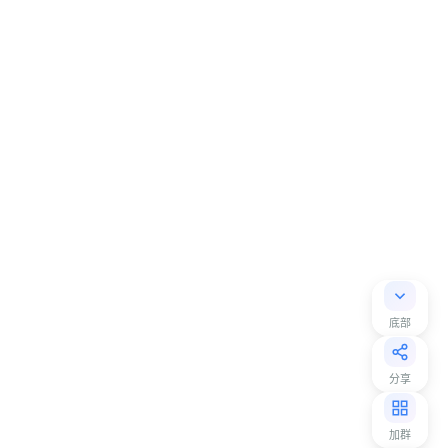
底部
分享
加群