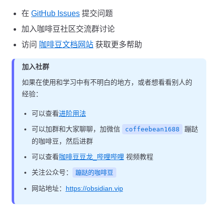
在
GitHub Issues
提交问题
加入咖啡豆社区交流群讨论
访问
咖啡豆文档网站
获取更多帮助
加入社群
如果在使用和学习中有不明白的地方，或者想看看别人的
经验：
可以查看
进阶用法
可以加群和大家聊聊，加微信
蹦跶
coffeebean1688
的咖啡豆，然后进群
可以查看
咖啡豆豆龙_哔哩哔哩
视频教程
关注公众号：
蹦跶的咖啡豆
网站地址：
https://obsidian.vip