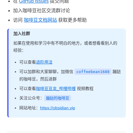
在
GitHub Issues
提交问题
加入咖啡豆社区交流群讨论
访问
咖啡豆文档网站
获取更多帮助
加入社群
如果在使用和学习中有不明白的地方，或者想看看别人的
经验：
可以查看
进阶用法
可以加群和大家聊聊，加微信
蹦跶
coffeebean1688
的咖啡豆，然后进群
可以查看
咖啡豆豆龙_哔哩哔哩
视频教程
关注公众号：
蹦跶的咖啡豆
网站地址：
https://obsidian.vip