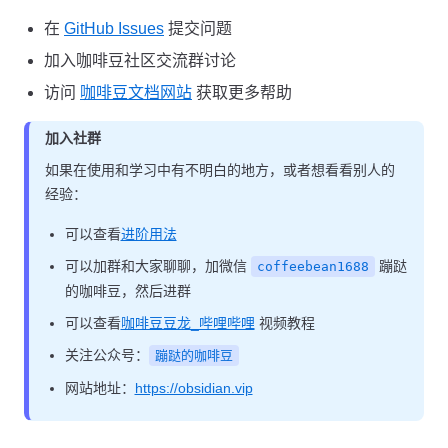
在
GitHub Issues
提交问题
加入咖啡豆社区交流群讨论
访问
咖啡豆文档网站
获取更多帮助
加入社群
如果在使用和学习中有不明白的地方，或者想看看别人的
经验：
可以查看
进阶用法
可以加群和大家聊聊，加微信
蹦跶
coffeebean1688
的咖啡豆，然后进群
可以查看
咖啡豆豆龙_哔哩哔哩
视频教程
关注公众号：
蹦跶的咖啡豆
网站地址：
https://obsidian.vip