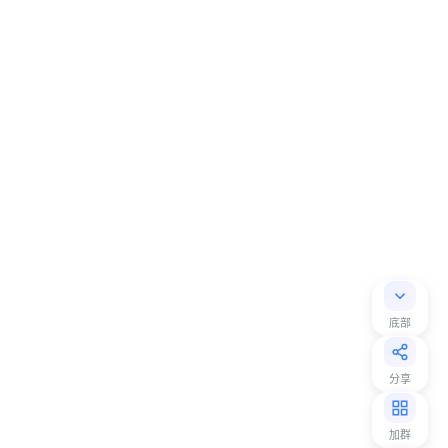
底部
分享
加群