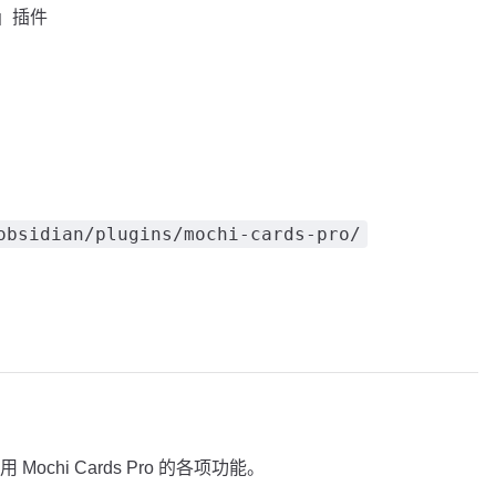
o」插件
obsidian/plugins/mochi-cards-pro/
chi Cards Pro 的各项功能。