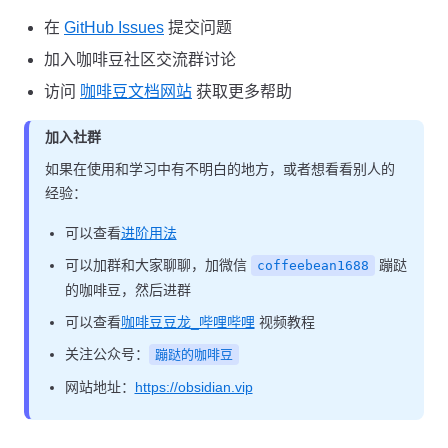
在
GitHub Issues
提交问题
加入咖啡豆社区交流群讨论
访问
咖啡豆文档网站
获取更多帮助
加入社群
如果在使用和学习中有不明白的地方，或者想看看别人的
经验：
可以查看
进阶用法
可以加群和大家聊聊，加微信
蹦跶
coffeebean1688
的咖啡豆，然后进群
可以查看
咖啡豆豆龙_哔哩哔哩
视频教程
关注公众号：
蹦跶的咖啡豆
网站地址：
https://obsidian.vip