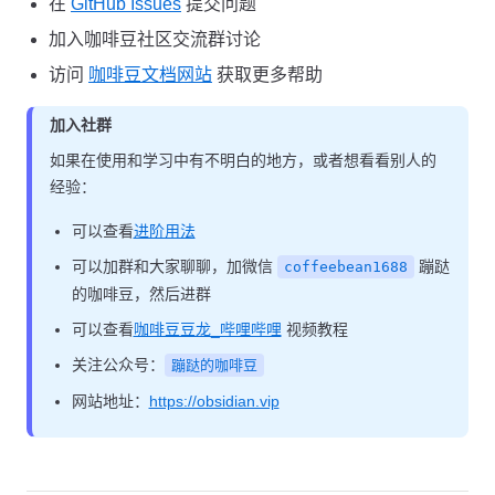
在
GitHub Issues
提交问题
加入咖啡豆社区交流群讨论
访问
咖啡豆文档网站
获取更多帮助
加入社群
如果在使用和学习中有不明白的地方，或者想看看别人的
经验：
可以查看
进阶用法
可以加群和大家聊聊，加微信
蹦跶
coffeebean1688
的咖啡豆，然后进群
可以查看
咖啡豆豆龙_哔哩哔哩
视频教程
关注公众号：
蹦跶的咖啡豆
网站地址：
https://obsidian.vip