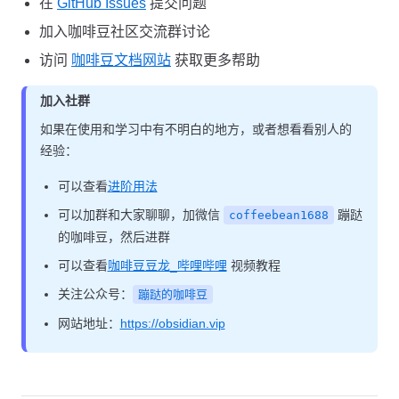
在
GitHub Issues
提交问题
加入咖啡豆社区交流群讨论
访问
咖啡豆文档网站
获取更多帮助
加入社群
如果在使用和学习中有不明白的地方，或者想看看别人的
经验：
可以查看
进阶用法
可以加群和大家聊聊，加微信
蹦跶
coffeebean1688
的咖啡豆，然后进群
可以查看
咖啡豆豆龙_哔哩哔哩
视频教程
关注公众号：
蹦跶的咖啡豆
网站地址：
https://obsidian.vip