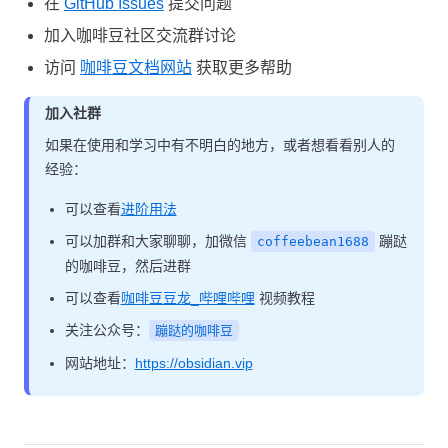
在
GitHub Issues
提交问题
加入咖啡豆社区交流群讨论
访问
咖啡豆文档网站
获取更多帮助
加入社群
如果在使用和学习中有不明白的地方，或者想看看别人的
经验：
可以查看
进阶用法
可以加群和大家聊聊，加微信
蹦跶
coffeebean1688
的咖啡豆，然后进群
可以查看
咖啡豆豆龙_哔哩哔哩
视频教程
关注公众号：
蹦跶的咖啡豆
网站地址：
https://obsidian.vip