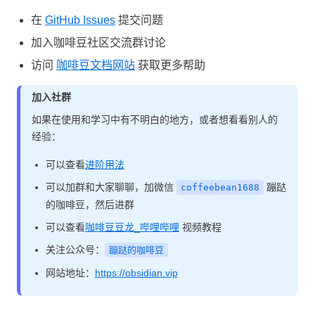
在
GitHub Issues
提交问题
加入咖啡豆社区交流群讨论
访问
咖啡豆文档网站
获取更多帮助
加入社群
如果在使用和学习中有不明白的地方，或者想看看别人的
经验：
可以查看
进阶用法
可以加群和大家聊聊，加微信
蹦跶
coffeebean1688
的咖啡豆，然后进群
可以查看
咖啡豆豆龙_哔哩哔哩
视频教程
关注公众号：
蹦跶的咖啡豆
网站地址：
https://obsidian.vip