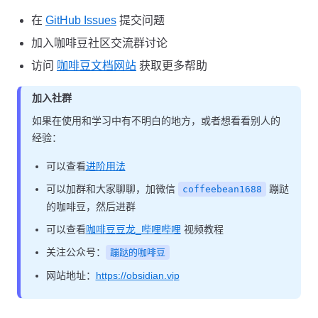
在
GitHub Issues
提交问题
加入咖啡豆社区交流群讨论
访问
咖啡豆文档网站
获取更多帮助
加入社群
如果在使用和学习中有不明白的地方，或者想看看别人的
经验：
可以查看
进阶用法
可以加群和大家聊聊，加微信
蹦跶
coffeebean1688
的咖啡豆，然后进群
可以查看
咖啡豆豆龙_哔哩哔哩
视频教程
关注公众号：
蹦跶的咖啡豆
网站地址：
https://obsidian.vip