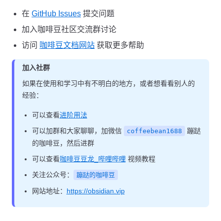
在
GitHub Issues
提交问题
加入咖啡豆社区交流群讨论
访问
咖啡豆文档网站
获取更多帮助
加入社群
如果在使用和学习中有不明白的地方，或者想看看别人的
经验：
可以查看
进阶用法
可以加群和大家聊聊，加微信
蹦跶
coffeebean1688
的咖啡豆，然后进群
可以查看
咖啡豆豆龙_哔哩哔哩
视频教程
关注公众号：
蹦跶的咖啡豆
网站地址：
https://obsidian.vip