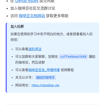
在
GitHub Issues
提交问题
加入咖啡豆社区交流群讨论
访问
咖啡豆文档网站
获取更多帮助
加入社群
如果在使用和学习中有不明白的地方，或者想看看别人的
经验：
可以查看
进阶用法
可以加群和大家聊聊，加微信
蹦跶
coffeebean1688
的咖啡豆，然后进群
可以查看
咖啡豆豆龙_哔哩哔哩
视频教程
关注公众号：
蹦跶的咖啡豆
网站地址：
https://obsidian.vip