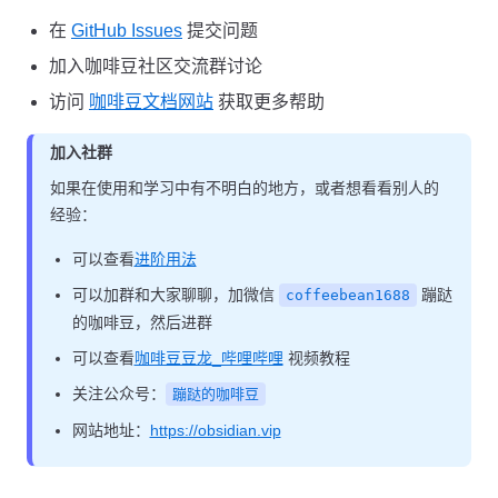
在
GitHub Issues
提交问题
加入咖啡豆社区交流群讨论
访问
咖啡豆文档网站
获取更多帮助
加入社群
如果在使用和学习中有不明白的地方，或者想看看别人的
经验：
可以查看
进阶用法
可以加群和大家聊聊，加微信
蹦跶
coffeebean1688
的咖啡豆，然后进群
可以查看
咖啡豆豆龙_哔哩哔哩
视频教程
关注公众号：
蹦跶的咖啡豆
网站地址：
https://obsidian.vip