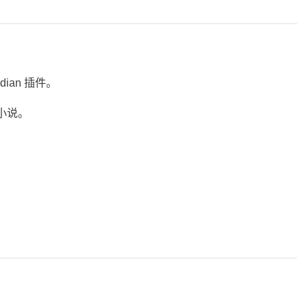
idian 插件。
动小说。