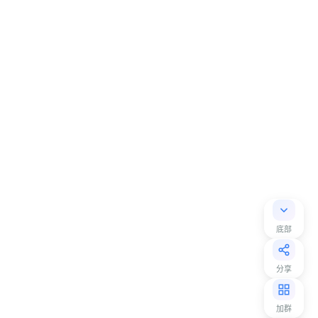
底部
分享
加群