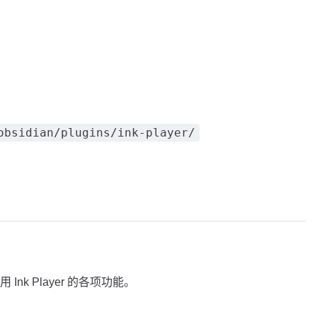
obsidian/plugins/ink-player/
nk Player 的各项功能。