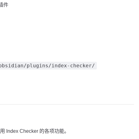
」插件
obsidian/plugins/index-checker/
dex Checker 的各项功能。