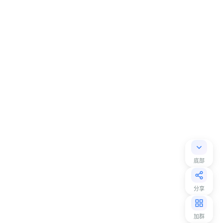
底部
分享
加群