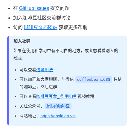
在
GitHub Issues
提交问题
加入咖啡豆社区交流群讨论
访问
咖啡豆文档网站
获取更多帮助
加入社群
如果在使用和学习中有不明白的地方，或者想看看别人的
经验：
可以查看
进阶用法
可以加群和大家聊聊，加微信
蹦跶
coffeebean1688
的咖啡豆，然后进群
可以查看
咖啡豆豆龙_哔哩哔哩
视频教程
关注公众号：
蹦跶的咖啡豆
网站地址：
https://obsidian.vip