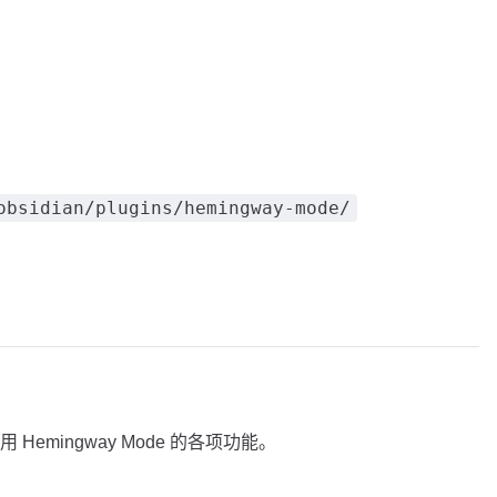
obsidian/plugins/hemingway-mode/
emingway Mode 的各项功能。