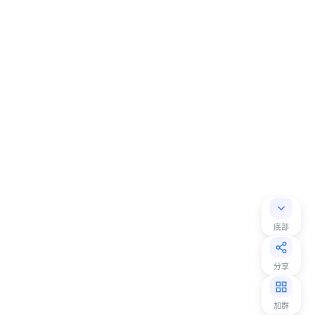
底部
分享
加群