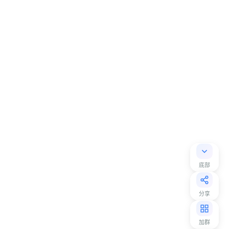
底部
分享
加群