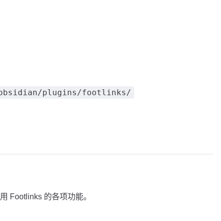
obsidian/plugins/footlinks/
ootlinks 的各项功能。