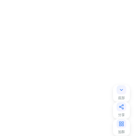
底部
分享
加群