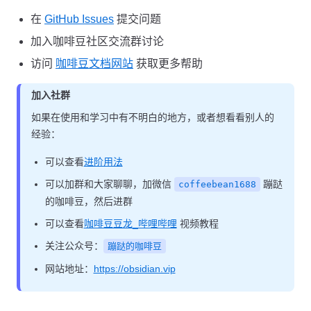
在
GitHub Issues
提交问题
加入咖啡豆社区交流群讨论
访问
咖啡豆文档网站
获取更多帮助
加入社群
如果在使用和学习中有不明白的地方，或者想看看别人的
经验：
可以查看
进阶用法
可以加群和大家聊聊，加微信
蹦跶
coffeebean1688
的咖啡豆，然后进群
可以查看
咖啡豆豆龙_哔哩哔哩
视频教程
关注公众号：
蹦跶的咖啡豆
网站地址：
https://obsidian.vip