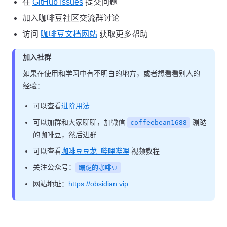
在
GitHub Issues
提交问题
加入咖啡豆社区交流群讨论
访问
咖啡豆文档网站
获取更多帮助
加入社群
如果在使用和学习中有不明白的地方，或者想看看别人的
经验：
可以查看
进阶用法
可以加群和大家聊聊，加微信
蹦跶
coffeebean1688
的咖啡豆，然后进群
可以查看
咖啡豆豆龙_哔哩哔哩
视频教程
关注公众号：
蹦跶的咖啡豆
网站地址：
https://obsidian.vip