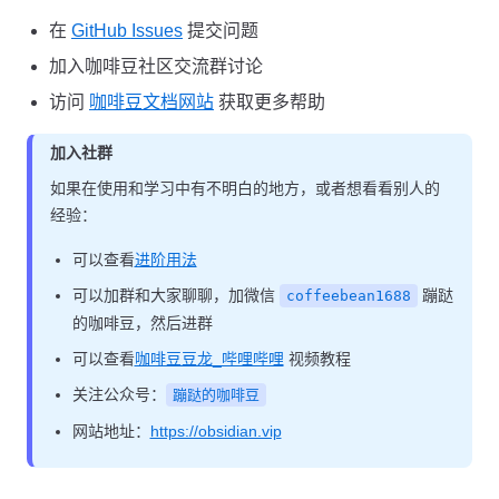
在
GitHub Issues
提交问题
加入咖啡豆社区交流群讨论
访问
咖啡豆文档网站
获取更多帮助
加入社群
如果在使用和学习中有不明白的地方，或者想看看别人的
经验：
可以查看
进阶用法
可以加群和大家聊聊，加微信
蹦跶
coffeebean1688
的咖啡豆，然后进群
可以查看
咖啡豆豆龙_哔哩哔哩
视频教程
关注公众号：
蹦跶的咖啡豆
网站地址：
https://obsidian.vip