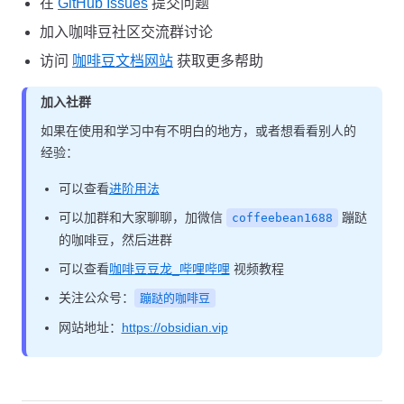
在
GitHub Issues
提交问题
加入咖啡豆社区交流群讨论
访问
咖啡豆文档网站
获取更多帮助
加入社群
如果在使用和学习中有不明白的地方，或者想看看别人的
经验：
可以查看
进阶用法
可以加群和大家聊聊，加微信
蹦跶
coffeebean1688
的咖啡豆，然后进群
可以查看
咖啡豆豆龙_哔哩哔哩
视频教程
关注公众号：
蹦跶的咖啡豆
网站地址：
https://obsidian.vip