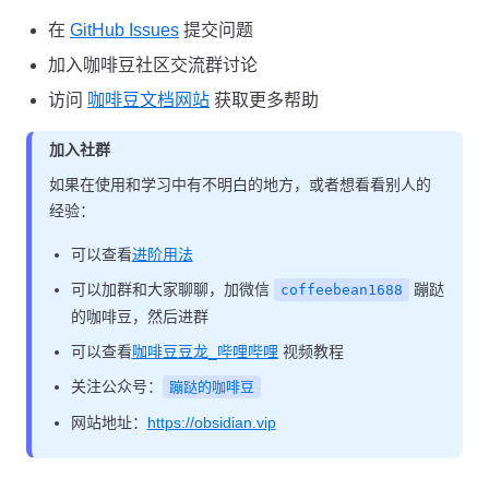
在
GitHub Issues
提交问题
加入咖啡豆社区交流群讨论
访问
咖啡豆文档网站
获取更多帮助
加入社群
如果在使用和学习中有不明白的地方，或者想看看别人的
经验：
可以查看
进阶用法
可以加群和大家聊聊，加微信
蹦跶
coffeebean1688
的咖啡豆，然后进群
可以查看
咖啡豆豆龙_哔哩哔哩
视频教程
关注公众号：
蹦跶的咖啡豆
网站地址：
https://obsidian.vip