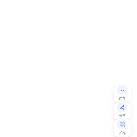
底部
分享
加群