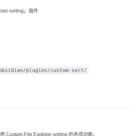
rer sorting」插件
obsidian/plugins/custom-sort/
m File Explorer sorting 的各项功能。