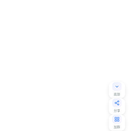
底部
分享
加群