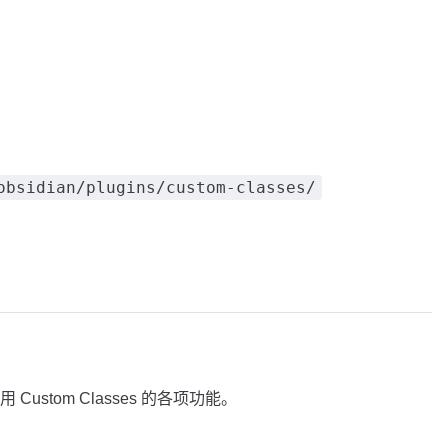
obsidian/plugins/custom-classes/
stom Classes 的各项功能。