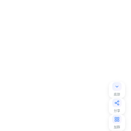
底部
分享
加群