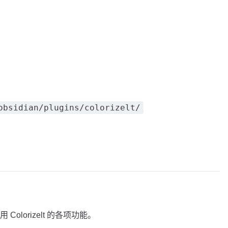
obsidian/plugins/colorizelt/
lorizelt 的各项功能。