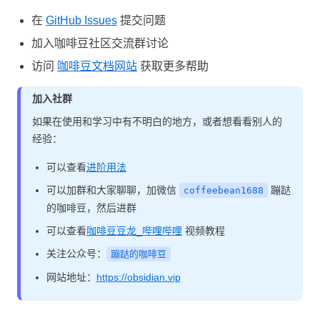
在
GitHub Issues
提交问题
加入咖啡豆社区交流群讨论
访问
咖啡豆文档网站
获取更多帮助
加入社群
如果在使用和学习中有不明白的地方，或者想看看别人的
经验：
可以查看
进阶用法
可以加群和大家聊聊，加微信
蹦跶
coffeebean1688
的咖啡豆，然后进群
可以查看
咖啡豆豆龙_哔哩哔哩
视频教程
关注公众号：
蹦跶的咖啡豆
网站地址：
https://obsidian.vip