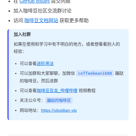
在
GitHub Issues
提交问题
加入咖啡豆社区交流群讨论
访问
咖啡豆文档网站
获取更多帮助
加入社群
如果在使用和学习中有不明白的地方，或者想看看别人的
经验：
可以查看
进阶用法
可以加群和大家聊聊，加微信
蹦跶
coffeebean1688
的咖啡豆，然后进群
可以查看
咖啡豆豆龙_哔哩哔哩
视频教程
关注公众号：
蹦跶的咖啡豆
网站地址：
https://obsidian.vip