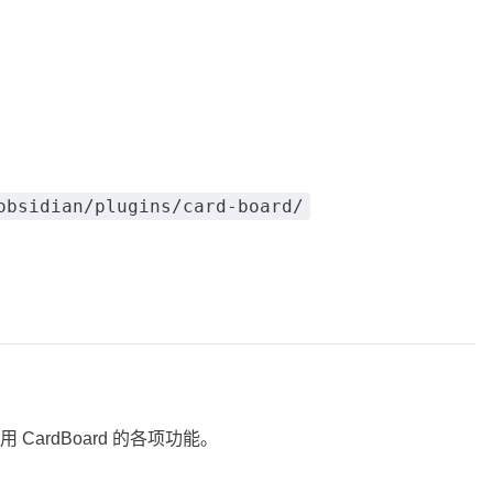
obsidian/plugins/card-board/
ardBoard 的各项功能。