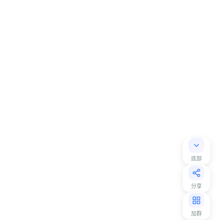
底部
分享
加群