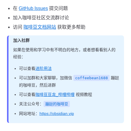
在
GitHub Issues
提交问题
加入咖啡豆社区交流群讨论
访问
咖啡豆文档网站
获取更多帮助
加入社群
如果在使用和学习中有不明白的地方，或者想看看别人的
经验：
可以查看
进阶用法
可以加群和大家聊聊，加微信
蹦跶
coffeebean1688
的咖啡豆，然后进群
可以查看
咖啡豆豆龙_哔哩哔哩
视频教程
关注公众号：
蹦跶的咖啡豆
网站地址：
https://obsidian.vip