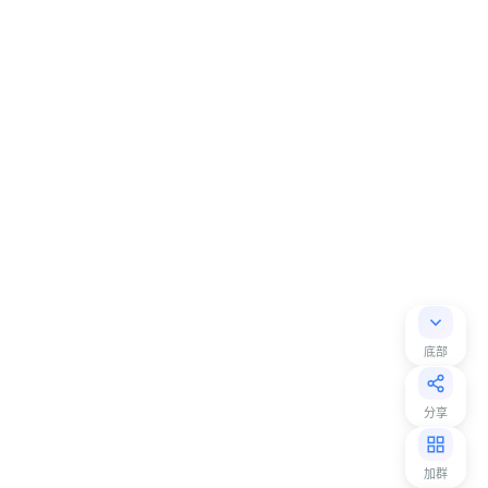
底部
分享
加群