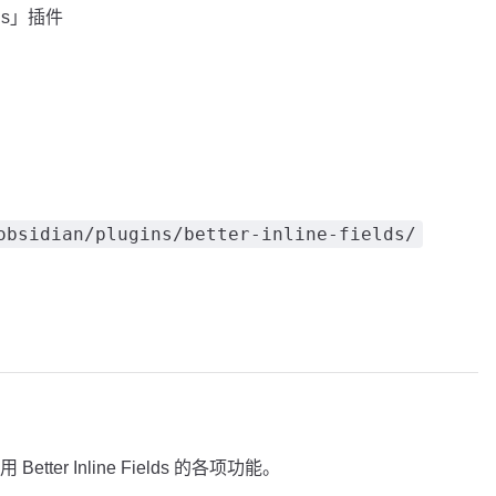
lds」插件
obsidian/plugins/better-inline-fields/
er Inline Fields 的各项功能。