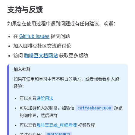
支持与反馈
如果您在使用过程中遇到问题或有任何建议，欢迎：
在
GitHub Issues
提交问题
加入咖啡豆社区交流群讨论
访问
咖啡豆文档网站
获取更多帮助
加入社群
如果在使用和学习中有不明白的地方，或者想看看别人的
经验：
可以查看
进阶用法
可以加群和大家聊聊，加微信
蹦跶
coffeebean1688
的咖啡豆，然后进群
可以查看
咖啡豆豆龙_哔哩哔哩
视频教程
关注公众号：
蹦跶的咖啡豆