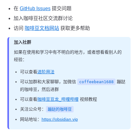
在
GitHub Issues
提交问题
加入咖啡豆社区交流群讨论
访问
咖啡豆文档网站
获取更多帮助
加入社群
如果在使用和学习中有不明白的地方，或者想看看别人的
经验：
可以查看
进阶用法
可以加群和大家聊聊，加微信
蹦跶
coffeebean1688
的咖啡豆，然后进群
可以查看
咖啡豆豆龙_哔哩哔哩
视频教程
关注公众号：
蹦跶的咖啡豆
网站地址：
https://obsidian.vip