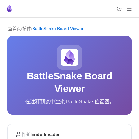
Skip to content
首页
/
插件
/
BattleSnake Board Viewer
BattleSnake Board
Viewer
在注释预览中渲染 BattleSnake 位置图。
作者:
EnderInvader