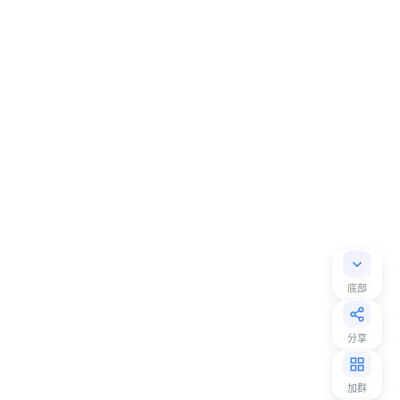
底部
分享
加群