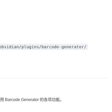
obsidian/plugins/barcode-generator/
rcode Generator 的各项功能。